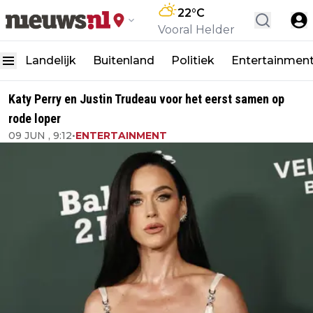
22
°C
Vooral Helder
Landelijk
Buitenland
Politiek
Entertainmen
Katy Perry en Justin Trudeau voor het eerst samen op
rode loper
09 JUN , 9:12
•
ENTERTAINMENT