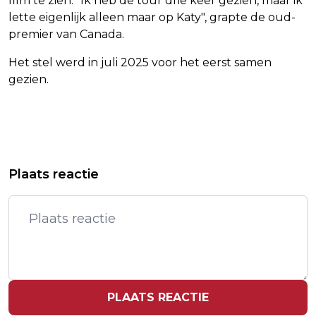
film te zien. "Ik heb de tour drie keer gezien, maar ik
lette eigenlijk alleen maar op Katy", grapte de oud-
premier van Canada.
Het stel werd in juli 2025 voor het eerst samen
gezien.
Vorig artikel
Volgend artikel
STERK: EXCUSES VOOR MISSTANDEN
AEX-INDEX LICHT HOGER IN
Plaats reactie
JEUGDZORG MOETEN SNEL KOMEN
AFWACHTING ONTWIKKELINGEN
MIDDEN-OOSTEN
PLAATS REACTIE