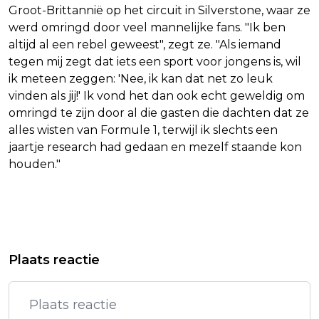
Groot-Brittannië op het circuit in Silverstone, waar ze
werd omringd door veel mannelijke fans. "Ik ben
altijd al een rebel geweest", zegt ze. "Als iemand
tegen mij zegt dat iets een sport voor jongens is, wil
ik meteen zeggen: 'Nee, ik kan dat net zo leuk
vinden als jij!' Ik vond het dan ook echt geweldig om
omringd te zijn door al die gasten die dachten dat ze
alles wisten van Formule 1, terwijl ik slechts een
jaartje research had gedaan en mezelf staande kon
houden."
Vorig artikel
Volgend artikel
TRAINER SLOT ZIET VERDEDIGER
PRO-PALESTIJNSE BETOGERS KIEZEN
Plaats reactie
KONATÉ WEGVALLEN BIJ LIVERPOOL
STOPERA ALS LOCATIE VOOR
PROTEST