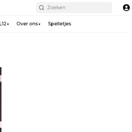
L12
Over ons
Spelletjes
▼
▼