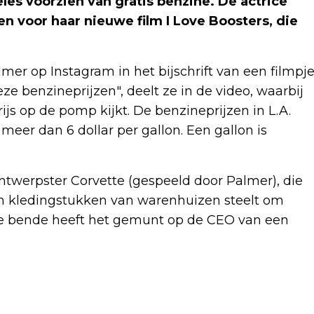
es voorzien van gratis benzine. De actrice
 voor haar nieuwe film I Love Boosters, die
lmer op Instagram in het bijschrift van een filmpj
ze benzineprijzen", deelt ze in de video, waarbij
ijs op de pomp kijkt. De benzineprijzen in L.A.
eer dan 6 dollar per gallon. Een gallon is
twerpster Corvette (gespeeld door Palmer), die
n kledingstukken van warenhuizen steelt om
De bende heeft het gemunt op de CEO van een
Volgend artikel