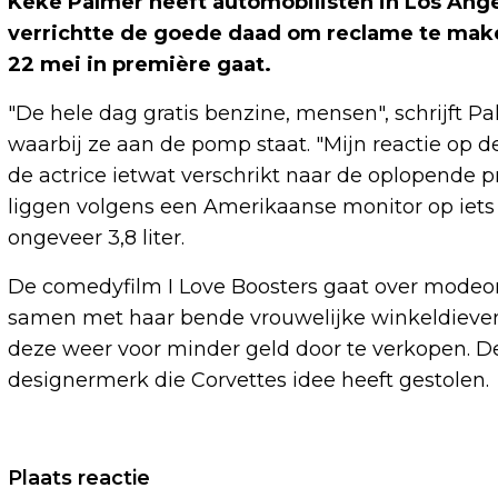
Keke Palmer heeft automobilisten in Los Angel
verrichtte de goede daad om reclame te maken
22 mei in première gaat.
"De hele dag gratis benzine, mensen", schrijft Pa
waarbij ze aan de pomp staat. "Mijn reactie op de
de actrice ietwat verschrikt naar de oplopende pr
liggen volgens een Amerikaanse monitor op iets m
ongeveer 3,8 liter.
De comedyfilm I Love Boosters gaat over modeon
samen met haar bende vrouwelijke winkeldieve
deze weer voor minder geld door te verkopen. 
designermerk die Corvettes idee heeft gestolen.
Vorig artikel
Plaats reactie