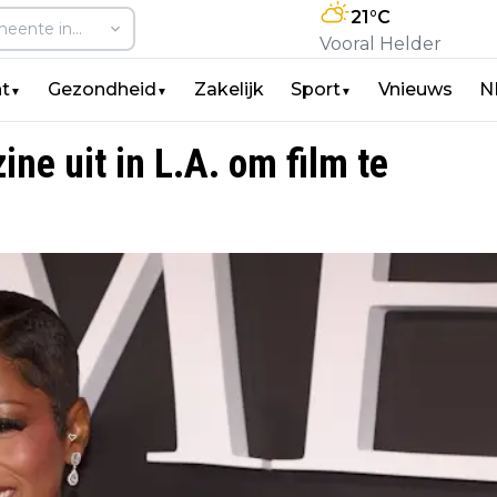
21
°C
Vooral Helder
t
Gezondheid
Zakelijk
Sport
Vnieuws
N
▼
▼
▼
ne uit in L.A. om film te