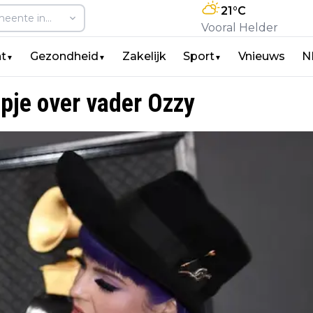
21
°C
Vooral Helder
t
Gezondheid
Zakelijk
Sport
Vnieuws
N
▼
▼
▼
mpje over vader Ozzy