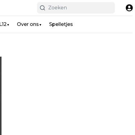
L12
Over ons
Spelletjes
▼
▼