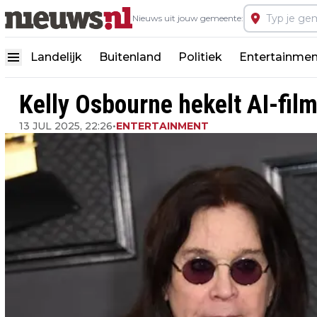
Nieuws uit jouw gemeente:
Landelijk
Buitenland
Politiek
Entertainmen
Kelly Osbourne hekelt AI-fil
13 JUL 2025, 22:26
•
ENTERTAINMENT