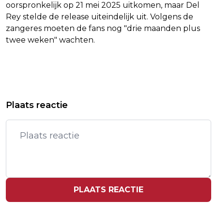
oorspronkelijk op 21 mei 2025 uitkomen, maar Del
Rey stelde de release uiteindelijk uit. Volgens de
zangeres moeten de fans nog "drie maanden plus
twee weken" wachten.
Vorig artikel
Volgend artikel
3 DOORS DOWN-ZANGER BRAD
TREFFER BOTMAN IN JUBILEUMDUEL
Plaats reactie
ARNOLD (47) OVERLEDEN
NIET GENOEG VOOR ZEGE
NEWCASTLE
PLAATS REACTIE