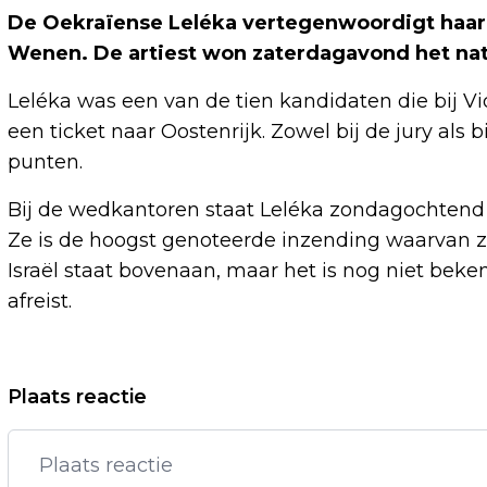
De Oekraïense Leléka vertegenwoordigt haar l
Wenen. De artiest won zaterdagavond het na
Leléka was een van de tien kandidaten die bij Vi
een ticket naar Oostenrijk. Zowel bij de jury als 
punten.
Bij de wedkantoren staat Leléka zondagochtend o
Ze is de hoogst genoteerde inzending waarvan zo
Israël staat bovenaan, maar het is nog niet 
afreist.
Vorig artikel
Plaats reactie
KONINGSPAAR KIJKT
SNOWBOARDKWALIFICATIES MET