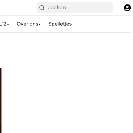
L12
Over ons
Spelletjes
▼
▼