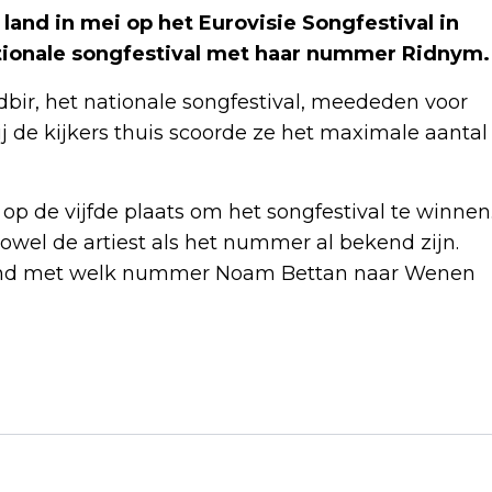
and in mei op het Eurovisie Songfestival in
tionale songfestival met haar nummer Ridnym.
dbir, het nationale songfestival, meededen voor
bij de kijkers thuis scoorde ze het maximale aantal
p de vijfde plaats om het songfestival te winnen
wel de artiest als het nummer al bekend zijn.
bekend met welk nummer Noam Bettan naar Wenen
Volgend artikel
FEYENOORD MIST TOPSCORER UEDA
TEGEN FC UTRECHT