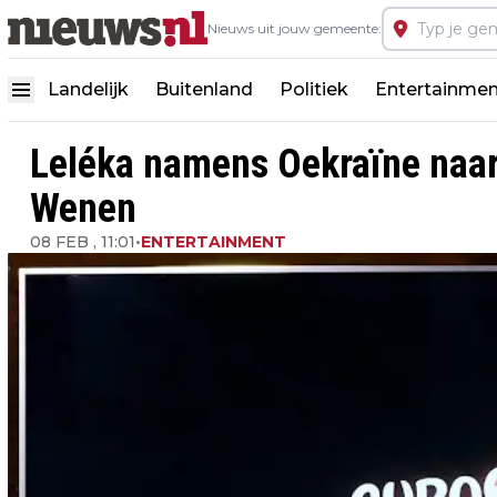
Nieuws uit jouw gemeente:
Landelijk
Buitenland
Politiek
Entertainmen
Leléka namens Oekraïne naar 
Wenen
08 FEB , 11:01
•
ENTERTAINMENT