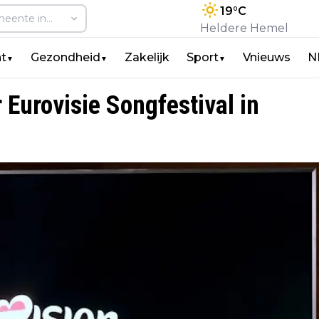
19
°C
Heldere Hemel
t
Gezondheid
Zakelijk
Sport
Vnieuws
N
▼
▼
▼
Eurovisie Songfestival in