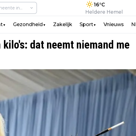
16
°C
Heldere Hemel
t
Gezondheid
Zakelijk
Sport
Vnieuws
N
▼
▼
▼
ren kilo's: dat neemt niemand me