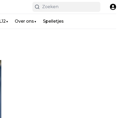
L12
Over ons
Spelletjes
▼
▼