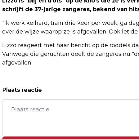
Lizzo is "blij en trots" op de kilo's die ze is
schrijft de 37-jarige zangeres, bekend van hits
"Ik werk keihard, train drie keer per week, ga dag
over de wijze waarop ze is afgevallen. Ook let de
Lizzo reageert met haar bericht op de roddels d
Vanwege die geruchten deelt de zangeres nu "de
afgevallen.
Vorig artikel
Plaats reactie
RUSLAND SCHRAPT HEFFING TARWE OM
INGEZAKTE EXPORT TE STIMULEREN