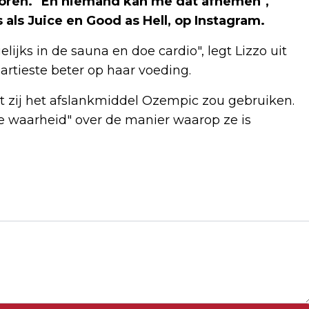
 verloren. "En niemand kan me dat afnemen",
 als Juice en Good as Hell, op Instagram.
elijks in de sauna en doe cardio", legt Lizzo uit
 artieste beter op haar voeding.
at zij het afslankmiddel Ozempic zou gebruiken.
 waarheid" over de manier waarop ze is
Volgend artikel
TOPMAN TOTALENERGIES: EUROPA KAN
VANAF 2028 ZONDER RUSSISCH GAS