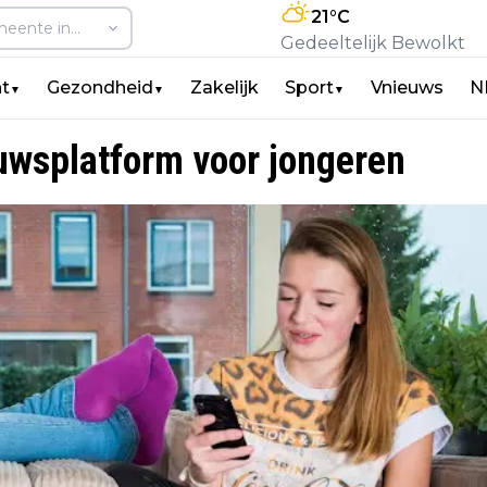
21
°C
Gedeeltelijk Bewolkt
t
Gezondheid
Zakelijk
Sport
Vnieuws
N
▼
▼
▼
uwsplatform voor jongeren