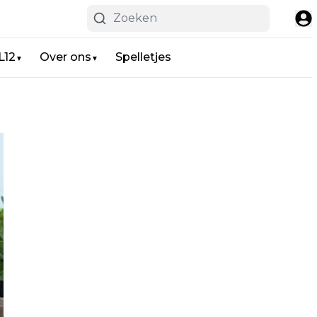
L12
Over ons
Spelletjes
▼
▼