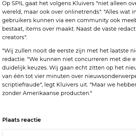
Op SPIL gaat het volgens Kluivers "niet alleen ov
wereld, maar ook over onlinetrends". "Alles wat in
gebruikers kunnen via een community ook meebes
bestaat, items over maakt. Naast de vaste redac
creators".
"Wij zullen nooit de eerste zijn met het laatste n
redactie. "We kunnen niet concurreren met die 
duidelijk keuzes. Wij gaan echt zitten op het nie
van één tot vier minuten over nieuwsonderwerpen
scriptiefraude", legt Kluivers uit. "Maar we hebb
zonder Amerikaanse producten."
Vorig artikel
Plaats reactie
ONDERZOEK: JONGEREN VINDEN HUN