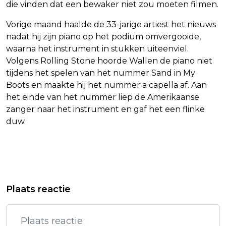
die vinden dat een bewaker niet zou moeten filmen.
Vorige maand haalde de 33-jarige artiest het nieuws
nadat hij zijn piano op het podium omvergooide,
waarna het instrument in stukken uiteenviel.
Volgens Rolling Stone hoorde Wallen de piano niet
tijdens het spelen van het nummer Sand in My
Boots en maakte hij het nummer a capella af. Aan
het einde van het nummer liep de Amerikaanse
zanger naar het instrument en gaf het een flinke
duw.
Vorig artikel
Volgend artikel
MEDIA: OOK ISRAËL STOPT
STAATSCOMMISSIE: AANBEVELINGEN
Plaats reactie
AANVALLEN NA GESPREK
TEGEN DISCRIMINATIE NIET
NETANYAHU MET TRUMP
OPGEVOLGD