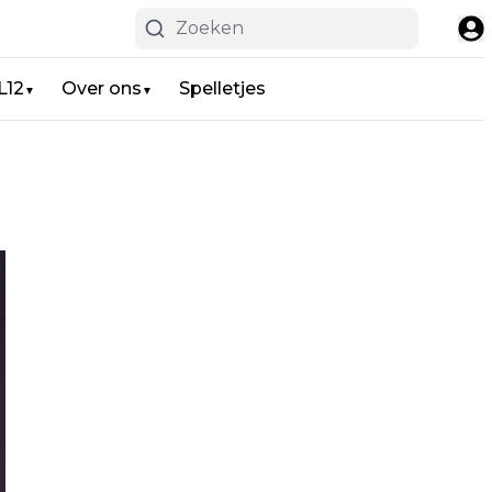
L12
Over ons
Spelletjes
▼
▼