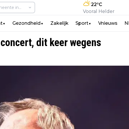
22
°C
Vooral Helder
t
Gezondheid
Zakelijk
Sport
Vnieuws
N
▼
▼
▼
concert, dit keer wegens