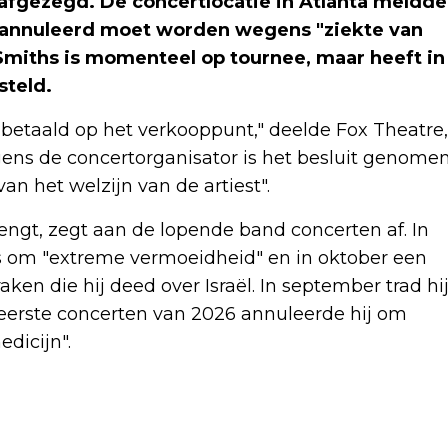
afgezegd. De concertlocatie in Atlanta meldde
geannuleerd moet worden wegens "ziekte van
Smiths is momenteel op tournee, maar heeft in
steld.
betaald op het verkooppunt," deelde Fox Theatre,
lgens de concertorganisator is het besluit genome
an het welzijn van de artiest".
engt, zegt aan de lopende band concerten af. In
 om "extreme vermoeidheid" en in oktober een
ken die hij deed over Israël. In september trad hi
eerste concerten van 2026 annuleerde hij om
dicijn".
Volgend artikel