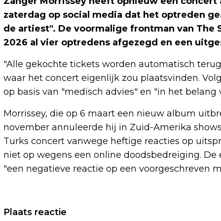
Zanger Morrissey heeft opnieuw een concert 
zaterdag op social media dat het optreden 
de artiest". De voormalige frontman van The 
2026 al vier optredens afgezegd en een uitge
"Alle gekochte tickets worden automatisch terug
waar het concert eigenlijk zou plaatsvinden. Vo
op basis van "medisch advies" en "in het belang v
Morrissey, die op 6 maart een nieuw album uitbr
november annuleerde hij in Zuid-Amerika shows
Turks concert vanwege heftige reacties op uitspra
niet op wegens een online doodsbedreiging. De 
"een negatieve reactie op een voorgeschreven me
Vorig artikel
Plaats reactie