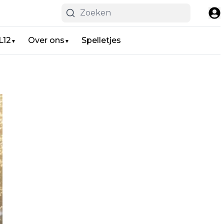
L12
Over ons
Spelletjes
▼
▼