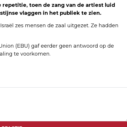
repetitie, toen de zang van de artiest luid
ijnse vlaggen in het publiek te zien.
raël zes mensen de zaal uitgezet. Ze hadden
Union (EBU) gaf eerder geen antwoord op de
aling te voorkomen.
Volgend artikel
MAAKPROCES NIEUW ALBUM
'THERAPEUTISCH' VOOR NICK CARTER