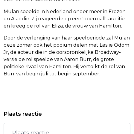
Mulan speelde in Nederland onder meer in Frozen
en Aladdin. Zij reageerde op een 'open call'-auditie
en kreeg de rol van Eliza, de vrouw van Hamilton.
Door de verlenging van haar speelperiode zal Mulan
deze zomer ook het podium delen met Leslie Odom
Jr, de acteur die in de oorspronkelijke Broadway-
versie de rol speelde van Aaron Burr, de grote
politieke rivaal van Hamilton. Hij vertolkt de rol van
Burr van begin juli tot begin september.
Vorig artikel
Volgend artikel
VS KLAGEN VOORMALIGE CUBAANSE
KABINET ONTBIEDT AMBASSADEUR
Plaats reactie
PRESIDENT RAÚL CASTRO AAN
OM BEHANDELING OPVARENDEN
FLOTILLA