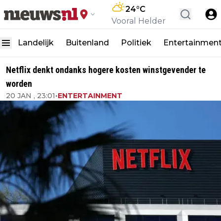
24
°C
Vooral Helder
Landelijk
Buitenland
Politiek
Entertainmen
Netflix denkt ondanks hogere kosten winstgevender te
worden
20 JAN , 23:01
•
ENTERTAINMENT