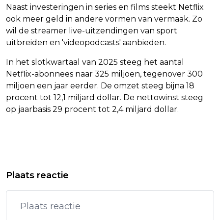
Naast investeringen in series en films steekt Netflix
ook meer geld in andere vormen van vermaak. Zo
wil de streamer live-uitzendingen van sport
uitbreiden en 'videopodcasts' aanbieden.
In het slotkwartaal van 2025 steeg het aantal
Netflix-abonnees naar 325 miljoen, tegenover 300
miljoen een jaar eerder. De omzet steeg bijna 18
procent tot 12,1 miljard dollar. De nettowinst steeg
op jaarbasis 29 procent tot 2,4 miljard dollar.
Vorig artikel
Volgend artikel
TRUMPS GROENLAND-ESCALATIE
NETFLIX DENKT ONDANKS HOGERE
Plaats reactie
JAAGT WALL STREET SCHRIK AAN
KOSTEN WINSTGEVENDER TE WORDEN