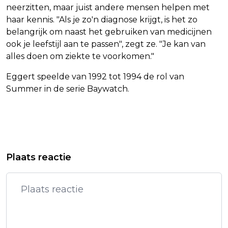
neerzitten, maar juist andere mensen helpen met
haar kennis. "Als je zo'n diagnose krijgt, is het zo
belangrijk om naast het gebruiken van medicijnen
ook je leefstijl aan te passen", zegt ze. "Je kan van
alles doen om ziekte te voorkomen."
Eggert speelde van 1992 tot 1994 de rol van
Summer in de serie Baywatch.
Vorig artikel
Volgend artikel
STEVIGE PLUSSEN OP WALL STREET
KONING FILIP VINDT JOURNALISTEN
Plaats reactie
NA VEEL BEDRIJFSRESULTATEN
'BELANGRIJKER DAN OOIT'