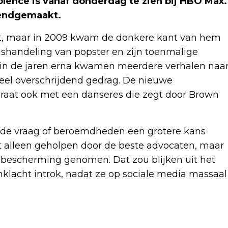
olence is vanaf donderdag te zien bij HBO Max.
kendgemaakt.
iest, maar in 2009 kwam de donkere kant van hem
ishandeling van popster en zijn toenmalige
t in de jaren erna kwamen meerdere verhalen naa
eel overschrijdend gedrag. De nieuwe
praat ook met een danseres die zegt door Brown
op de vraag of beroemdheden een grotere kans
t alleen geholpen door de beste advocaten, maar
 bescherming genomen. Dat zou blijken uit het
nklacht introk, nadat ze op sociale media massaal