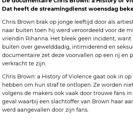
De documentaire Chris Brown: a History of Vi
Dat heeft de streamingdienst woensdag be
Chris Brown brak op jonge leeftijd door als art
naar buiten toen hij werd veroordeeld voor de m
vriendin Rihanna. Het bleek geen incident, wan
buiten over gewelddadig, intimiderend en seksu
documentaire zet deze voorvallen op een rij en 
verkracht te zijn.
Chris Brown: a History of Violence gaat ook in 
hebben om hun straf te ontlopen. Ze worden nie
volgens de makers ook vaak door trouwe fans in
geval waarbij een slachtoffer van Brown haar aa
werd aangevallen door zijn fans.