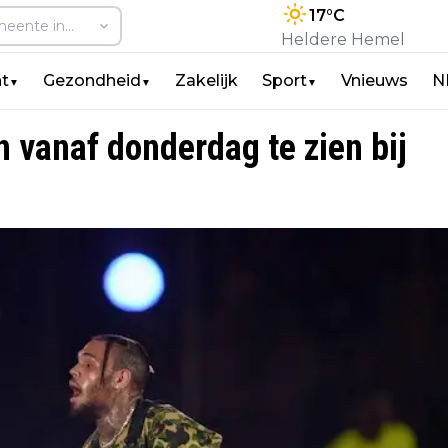
17
°C
Heldere Hemel
t
Gezondheid
Zakelijk
Sport
Vnieuws
N
▼
▼
▼
 vanaf donderdag te zien bij