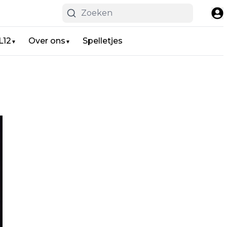
L12
Over ons
Spelletjes
▼
▼