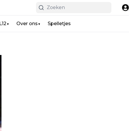
L12
Over ons
Spelletjes
▼
▼