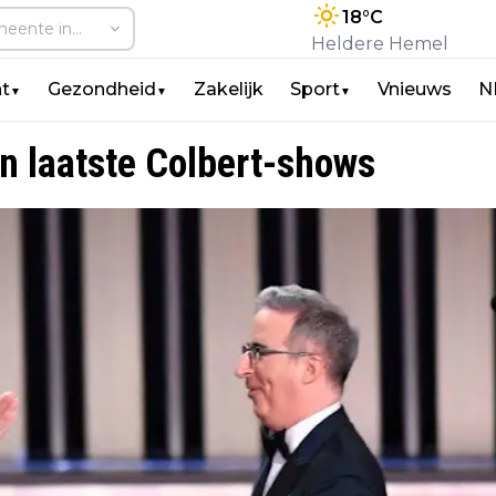
18
°C
Heldere Hemel
t
Gezondheid
Zakelijk
Sport
Vnieuws
N
▼
▼
▼
an laatste Colbert-shows