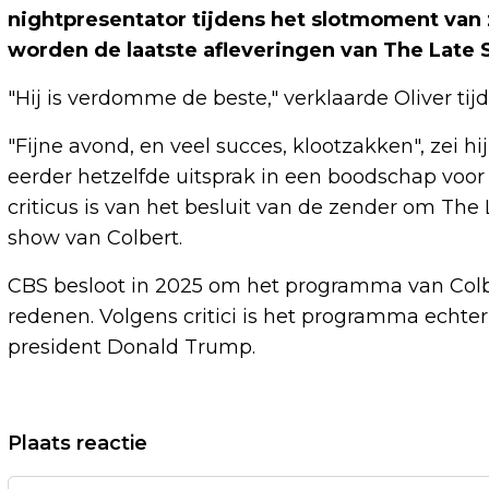
nightpresentator tijdens het slotmoment va
worden de laatste afleveringen van The Late
"Hij is verdomme de beste," verklaarde Oliver tij
"Fijne avond, en veel succes, klootzakken", zei h
eerder hetzelfde uitsprak in een boodschap voor 
criticus is van het besluit van de zender om The
show van Colbert.
CBS besloot in 2025 om het programma van Colbe
redenen. Volgens critici is het programma echte
president Donald Trump.
Vorig artikel
Plaats reactie
JUSTITIE MINNESOTA VERVOLGT ICE-