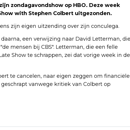
n zijn zondagavondshow op HBO. Deze week
 Show with Stephen Colbert uitgezonden.
dens zijn eigen uitzending over zijn conculega.
ij daarna, een verwijzing naar David Letterman, di
"de mensen bij CBS". Letterman, die een felle
 Late Show te schrappen, zei dat vorige week in de
rt te cancelen, naar eigen zeggen om financiële
r geschrapt vanwege kritiek van Colbert op
Volgend artikel
JAFAR PANAHI OPGEROEPEN OM VOOR