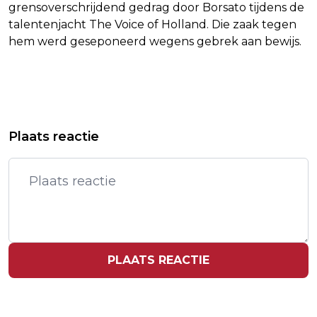
grensoverschrijdend gedrag door Borsato tijdens de
talentenjacht The Voice of Holland. Die zaak tegen
hem werd geseponeerd wegens gebrek aan bewijs.
Vorig artikel
Volgend artikel
NETANYAHU TEGEN MACRON:
BAYERN-DOELMAN NEUER MIST OOK
Plaats reactie
PALESTIJNSE STAAT BELONING VOOR
TWEEDE DUEL MET INTERNAZIONALE
TERREUR
PLAATS REACTIE