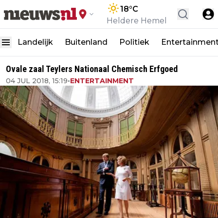
18
°C
Heldere Hemel
Landelijk
Buitenland
Politiek
Entertainmen
Ovale zaal Teylers Nationaal Chemisch Erfgoed
04 JUL 2018, 15:19
•
ENTERTAINMENT