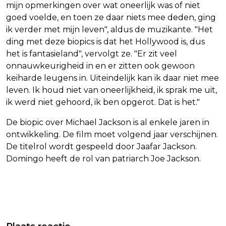
mijn opmerkingen over wat oneerlijk was of niet
goed voelde, en toen ze daar niets mee deden, ging
ik verder met mijn leven", aldus de muzikante. "Het
ding met deze biopics is dat het Hollywood is, dus
het is fantasieland", vervolgt ze. "Er zit veel
onnauwkeurigheid in en er zitten ook gewoon
keiharde leugens in. Uiteindelijk kan ik daar niet mee
leven. Ik houd niet van oneerlijkheid, ik sprak me uit,
ik werd niet gehoord, ik ben opgerot. Dat is het."
De biopic over Michael Jackson is al enkele jaren in
ontwikkeling. De film moet volgend jaar verschijnen.
De titelrol wordt gespeeld door Jaafar Jackson.
Domingo heeft de rol van patriarch Joe Jackson.
Vorig artikel
Volgend artikel
ED HARRIS KRIJGT ROL IN SPIN-OFF