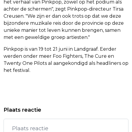
het verhaal van Pinkpop, zowel op het podium als
achter de schermen", zegt Pinkpop-directeur Tirsa
Creusen. "We zijn er dan ook trots op dat we deze
bijzondere muzikale reis door de provincie op deze
unieke manier tot leven kunnen brengen, samen
met een geweldige groep artiesten."
Pinkpop is van 19 tot 21 juni in Landgraaf. Eerder
werden onder meer Foo Fighters, The Cure en
Twenty One Pilots al aangekondigd als headliners op
het festival.
Vorig artikel
Volgend artikel
DODEN IN LIBANON NA
27 MEI DAG VAN DE
Plaats reactie
INTENSIVERING ISRAËLISCHE
ZONBESCHERMING: NIET VERGETEN
AANVALLEN
TE SMEREN