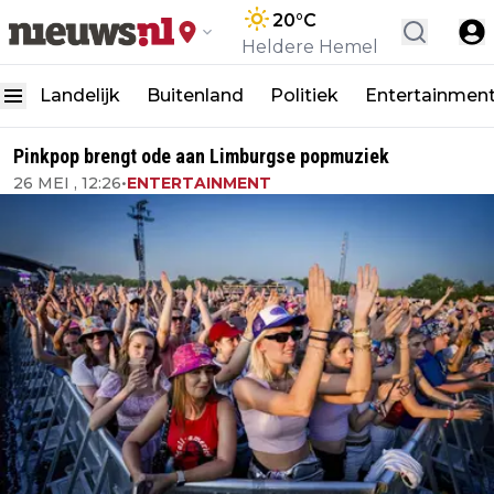
20
°C
Heldere Hemel
Landelijk
Buitenland
Politiek
Entertainmen
Pinkpop brengt ode aan Limburgse popmuziek
26 MEI , 12:26
•
ENTERTAINMENT