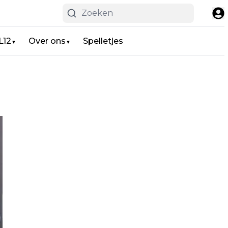
L12
Over ons
Spelletjes
▼
▼