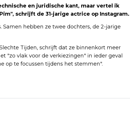
echnische en juridische kant, maar vertel ik
im", schrijft de 31-jarige actrice op Instagram.
s. Samen hebben ze twee dochters, de 2-jarige
Slechte Tijden, schrijft dat ze binnenkort meer
t "zo vlak voor de verkiezingen" in ieder geval
e op te focussen tijdens het stemmen".
Volgend artikel
MAN (40) OPGEPAKT VOOR DOOD
VROUW (62) IN HEERLEN