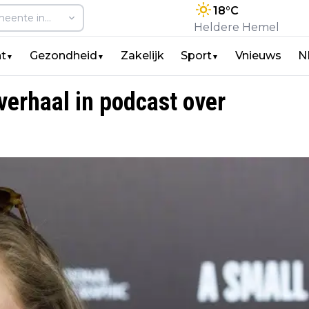
18
°C
Heldere Hemel
t
Gezondheid
Zakelijk
Sport
Vnieuws
N
▼
▼
▼
 verhaal in podcast over