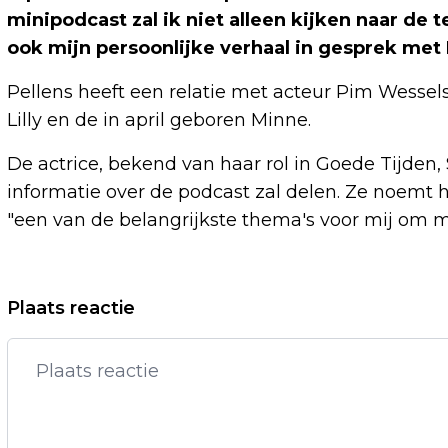
minipodcast zal ik niet alleen kijken naar de t
ook mijn persoonlijke verhaal in gesprek met P
Pellens heeft een relatie met acteur Pim Wessel
Lilly en de in april geboren Minne.
De actrice, bekend van haar rol in Goede Tijden, 
informatie over de podcast zal delen. Ze noemt he
"een van de belangrijkste thema's voor mij om m
Vorig artikel
Plaats reactie
AEX-INDEX SCHERPT RECORDSTAND
VERDER AAN, ASML STERKSTE STIJGER