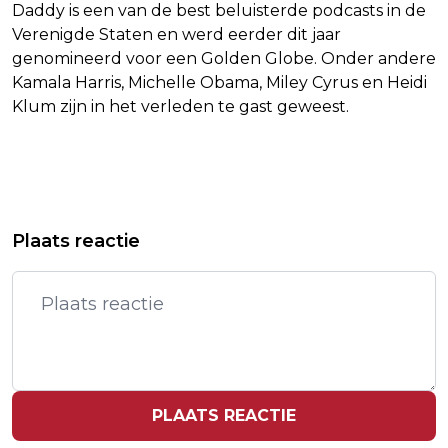
Daddy is een van de best beluisterde podcasts in de
Verenigde Staten en werd eerder dit jaar
genomineerd voor een Golden Globe. Onder andere
Kamala Harris, Michelle Obama, Miley Cyrus en Heidi
Klum zijn in het verleden te gast geweest.
Vorig artikel
Volgend artikel
HADJ MOUSSA LEIDT FEYENOORD IN
FEYENOORDER UEDA VOLGT STEIJN
Plaats reactie
SLOTFASE LANGS PEC ZWOLLE
OP ALS TOPSCORER EREDIVISIE
PLAATS REACTIE