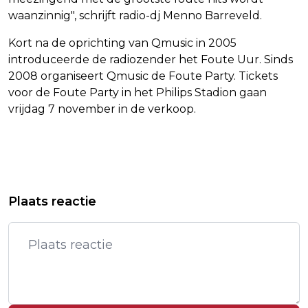
waanzinnig", schrijft radio-dj Menno Barreveld.
Kort na de oprichting van Qmusic in 2005
introduceerde de radiozender het Foute Uur. Sinds
2008 organiseert Qmusic de Foute Party. Tickets
voor de Foute Party in het Philips Stadion gaan
vrijdag 7 november in de verkoop.
Vorig artikel
Volgend artikel
FRANS EN MARISKA BAUER WORDEN
JAN SLAGTER: MET OVERLIJDEN
Plaats reactie
VOOR DE EERSTE KEER OPA EN OMA
PRINSEN VERLIEST NEDERLAND TV-
ICOON