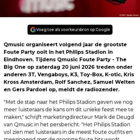
Voeg toe als voorkeursbron op Google
Qmusic organiseert volgend jaar de grootste
Foute Party ooit in het Philips Stadion in
Eindhoven. Tijdens Qmusic Foute Party - The
Big One op zaterdag 20 juni 2026 treden onder
anderen 3T, Vengaboys, K3, Toy-Box, K-otic, Kris
Kross Amsterdam, Rolf Sanchez, Samuel Welten
en Gers Pardoel op, meldt de radiozender.
"Met de stap naar het Philips Stadion geven we nog
meer luisteraars de kans om dit unieke feest mee te
maken," schrijft marketingdirecteur Mark de Deugd
van Qmusic in het persbericht. "Het Philips Stadion
vol zien met luisteraars in de meest foute outfits en
meezingend met de grootste foute hits wordt