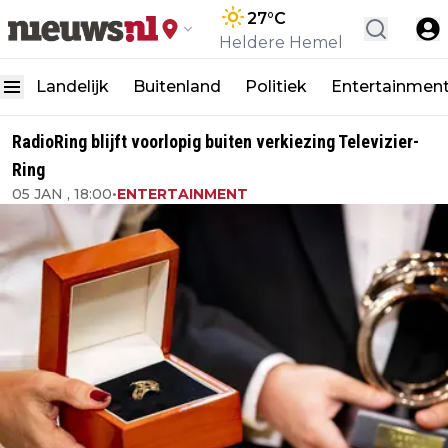
27
°C
Heldere Hemel
Landelijk
Buitenland
Politiek
Entertainmen
RadioRing blijft voorlopig buiten verkiezing Televizier-
Ring
05 JAN , 18:00
•
ENTERTAINMENT