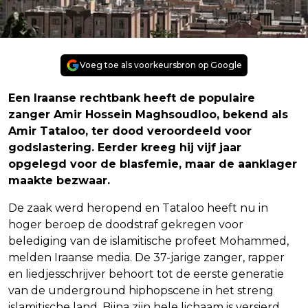
Voeg toe als voorkeursbron op Google
Een Iraanse rechtbank heeft de populaire
zanger Amir Hossein Maghsoudloo, bekend als
Amir Tataloo, ter dood veroordeeld voor
godslastering. Eerder kreeg hij vijf jaar
opgelegd voor de blasfemie, maar de aanklager
maakte bezwaar.
De zaak werd heropend en Tataloo heeft nu in
hoger beroep de doodstraf gekregen voor
belediging van de islamitische profeet Mohammed,
melden Iraanse media. De 37-jarige zanger, rapper
en liedjesschrijver behoort tot de eerste generatie
van de underground hiphopscene in het streng
islamitische land. Bijna zijn hele lichaam is versierd