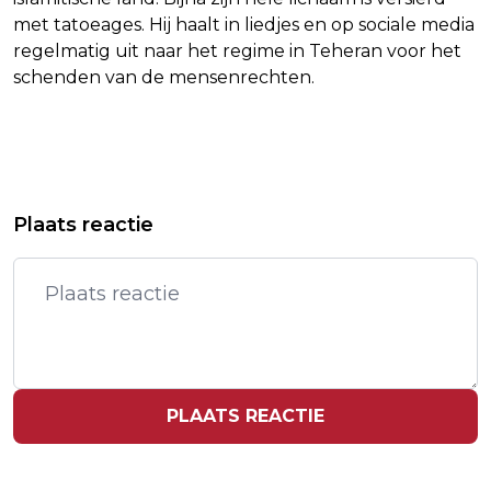
met tatoeages. Hij haalt in liedjes en op sociale media
regelmatig uit naar het regime in Teheran voor het
schenden van de mensenrechten.
Vorig artikel
Volgend artikel
KNMI WAARSCHUWT VOOR DICHTE
ANTHONY HOPKINS WEER AAN HET
Plaats reactie
MIST IN NOORDOOSTEN EN OOSTEN
WERK NA VERLIES HUIS DOOR BRAND
LA
PLAATS REACTIE