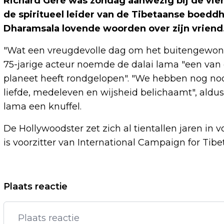
Richard Gere was zondag aanwezig bij de vier
de spiritueel leider van de Tibetaanse boeddh
Dharamsala lovende woorden over zijn vriend
"Wat een vreugdevolle dag om het buitengewone l
75-jarige acteur noemde de dalai lama "een van
planeet heeft rondgelopen". "We hebben nog noo
liefde, medeleven en wijsheid belichaamt", aldus 
lama een knuffel.
De Hollywoodster zet zich al tientallen jaren in
is voorzitter van International Campaign for Tibet
Vorig artikel
Plaats reactie
JESSIE J DANKBAAR VOOR 'SUPERHELD'
MOEDER NA KANKERDIAGNOSE