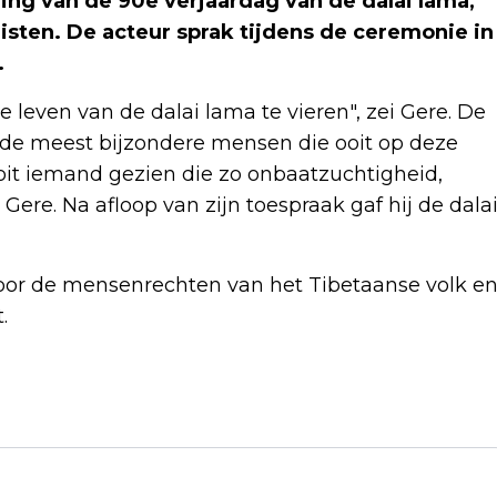
ing van de 90e verjaardag van de dalai lama,
isten. De acteur sprak tijdens de ceremonie in
.
even van de dalai lama te vieren", zei Gere. De
 de meest bijzondere mensen die ooit op deze
it iemand gezien die zo onbaatzuchtigheid,
Gere. Na afloop van zijn toespraak gaf hij de dala
 voor de mensenrechten van het Tibetaanse volk e
.
Volgend artikel
TOURPELOTON MET VERTRAGING
BEGONNEN AAN TWEEDE ETAPPE