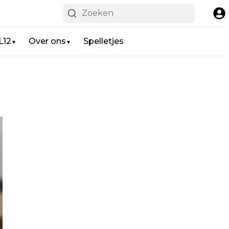
L12
Over ons
Spelletjes
▼
▼