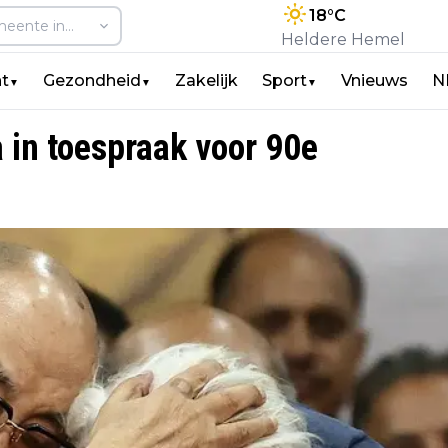
18
°C
Heldere Hemel
t
Gezondheid
Zakelijk
Sport
Vnieuws
N
▼
▼
▼
a in toespraak voor 90e