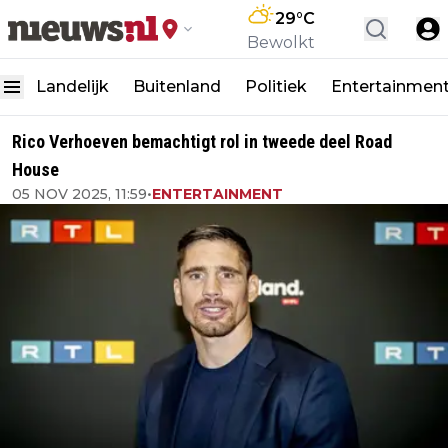
29
°C
Bewolkt
Landelijk
Buitenland
Politiek
Entertainmen
Rico Verhoeven bemachtigt rol in tweede deel Road
House
05 NOV 2025, 11:59
•
ENTERTAINMENT