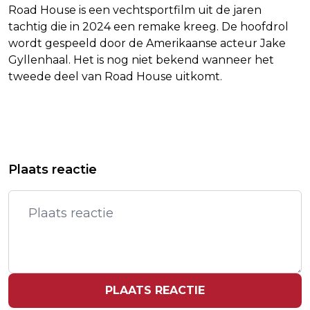
Road House is een vechtsportfilm uit de jaren
tachtig die in 2024 een remake kreeg. De hoofdrol
wordt gespeeld door de Amerikaanse acteur Jake
Gyllenhaal. Het is nog niet bekend wanneer het
tweede deel van Road House uitkomt.
Vorig artikel
Volgend artikel
ENECO NEEMT ZAKELIJKE
JOËL BORELLI KOMT MET GROOT
Plaats reactie
ENERGIELEVERANCIER GULF GAS +
BRABANTS STADIONCONCERT
POWER OVER
PLAATS REACTIE