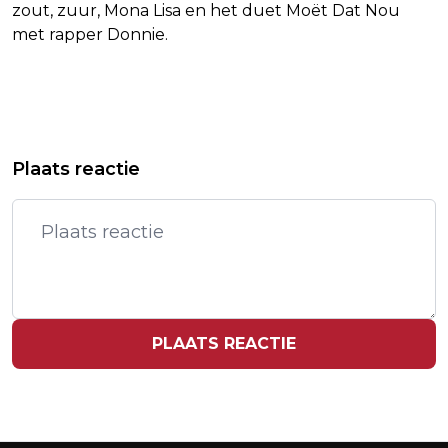
zout, zuur, Mona Lisa en het duet Moët Dat Nou
met rapper Donnie.
Vorig artikel
Volgend artikel
DIT JAAR FLINKE STIJGING VAN HET
RAAD VAN STATE KEURT
Plaats reactie
AANTAL VERKEERSOVERTREDINGEN
NAAMSVERANDERING GROENLINKS-
PVDA GOED
PLAATS REACTIE