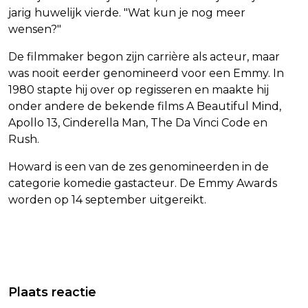
jarig huwelijk vierde. "Wat kun je nog meer
wensen?"
De filmmaker begon zijn carrière als acteur, maar
was nooit eerder genomineerd voor een Emmy. In
1980 stapte hij over op regisseren en maakte hij
onder andere de bekende films A Beautiful Mind,
Apollo 13, Cinderella Man, The Da Vinci Code en
Rush.
Howard is een van de zes genomineerden in de
categorie komedie gastacteur. De Emmy Awards
worden op 14 september uitgereikt.
Vorig artikel
Volgend artikel
VERDACHTE VAN MOORD OP
SLACHTOFFER KAN ZICH
Plaats reactie
VRIENDIN ZOETERMEER FILMDE