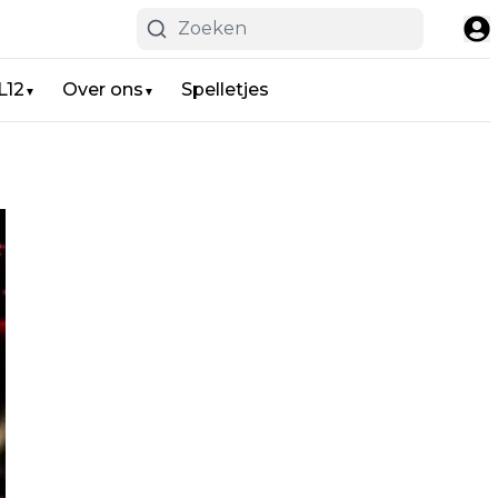
L12
Over ons
Spelletjes
▼
▼