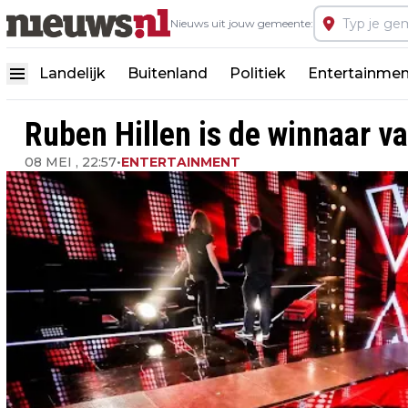
Nieuws uit jouw gemeente:
Landelijk
Buitenland
Politiek
Entertainmen
Ruben Hillen is de winnaar v
08 MEI , 22:57
•
ENTERTAINMENT