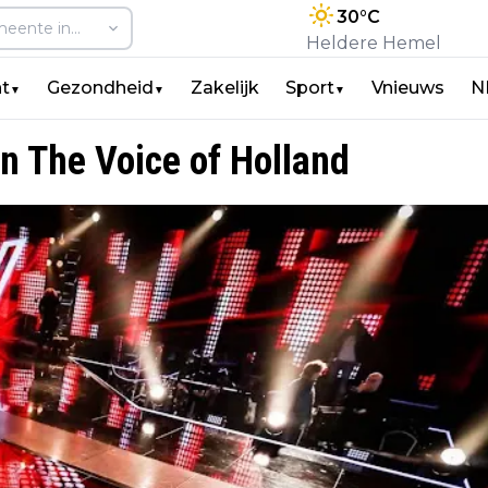
30
°C
Heldere Hemel
t
Gezondheid
Zakelijk
Sport
Vnieuws
N
▼
▼
▼
an The Voice of Holland