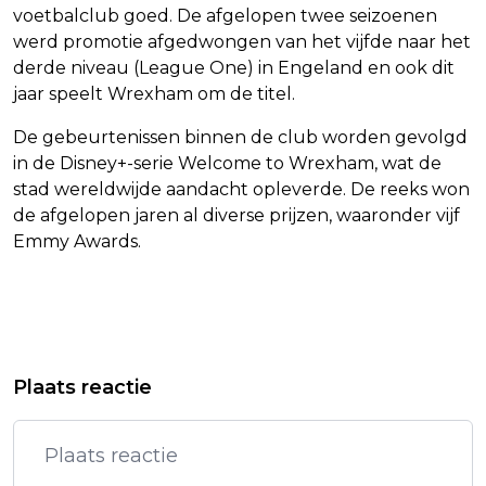
voetbalclub goed. De afgelopen twee seizoenen
werd promotie afgedwongen van het vijfde naar het
derde niveau (League One) in Engeland en ook dit
jaar speelt Wrexham om de titel.
De gebeurtenissen binnen de club worden gevolgd
in de Disney+-serie Welcome to Wrexham, wat de
stad wereldwijde aandacht opleverde. De reeks won
de afgelopen jaren al diverse prijzen, waaronder vijf
Emmy Awards.
Vorig artikel
Volgend artikel
HALLE BERRY VEREERD MET
EFTELING OPENT NIEUWE ATTRACTIE
Plaats reactie
HALLOWEEN-EERBETONEN
MET GRIEZELTHEMA