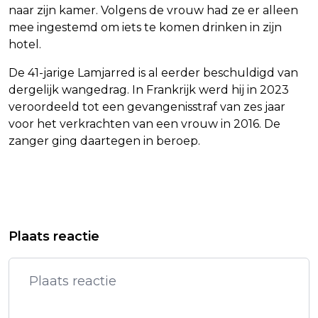
naar zijn kamer. Volgens de vrouw had ze er alleen
mee ingestemd om iets te komen drinken in zijn
hotel.
De 41-jarige Lamjarred is al eerder beschuldigd van
dergelijk wangedrag. In Frankrijk werd hij in 2023
veroordeeld tot een gevangenisstraf van zes jaar
voor het verkrachten van een vrouw in 2016. De
zanger ging daartegen in beroep.
Vorig artikel
Volgend artikel
ISRAËL MELDT AANVAL OP HAMAS-
JOHN TRAVOLTA WIL ALLEEN
Plaats reactie
KOPSTUK IN GAZA-STAD
PASSIEPROJECTEN REGISSEREN