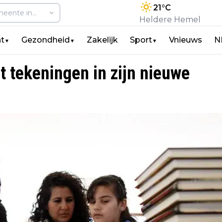
21
°C
Heldere Hemel
t
Gezondheid
Zakelijk
Sport
Vnieuws
N
▼
▼
▼
t tekeningen in zijn nieuwe