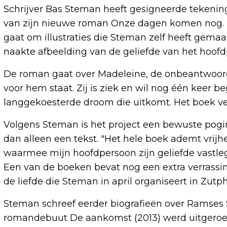
Schrijver Bas Steman heeft gesigneerde tekenin
van zijn nieuwe roman Onze dagen komen nog. D
gaat om illustraties die Steman zelf heeft gemaa
naakte afbeelding van de geliefde van het hoof
De roman gaat over Madeleine, de onbeantwoorde
voor hem staat. Zij is ziek en wil nog één keer 
langgekoesterde droom die uitkomt. Het boek vers
Volgens Steman is het project een bewuste pogi
dan alleen een tekst. "Het hele boek ademt vrijhei
waarmee mijn hoofdpersoon zijn geliefde vastlegt,
Een van de boeken bevat nog een extra verrassing
de liefde die Steman in april organiseert in Zutp
Steman schreef eerder biografieën over Ramses S
romandebuut De aankomst (2013) werd uitgeroep