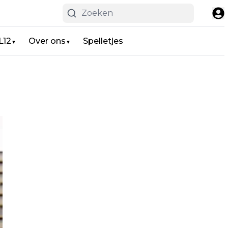
L12
Over ons
Spelletjes
▼
▼