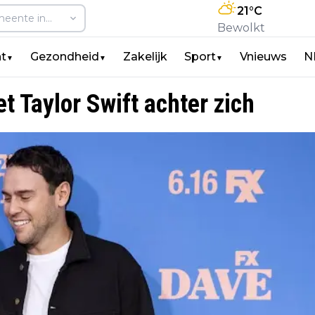
21
°C
Bewolkt
t
Gezondheid
Zakelijk
Sport
Vnieuws
N
▼
▼
▼
t Taylor Swift achter zich