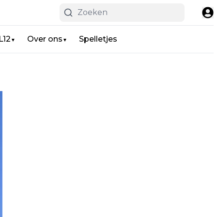
L12
Over ons
Spelletjes
▼
▼