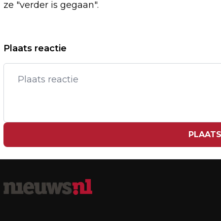
ze "verder is gegaan".
Vorig artikel
Plaats reactie
AJAX EN KNVB STAAN IN
ROUWADVERTENTIES STIL BIJ DOOD
NEESKENS
PLAATS