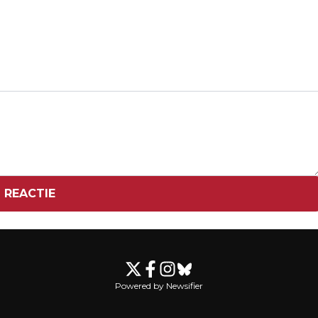
Volgend artikel
BOEING SCHRAPT 17.000 BANEN OM
KOSTEN TE DRUKKEN
 REACTIE
Powered by Newsifier