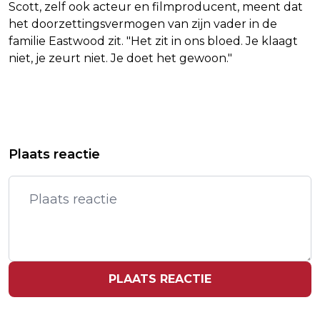
Scott, zelf ook acteur en filmproducent, meent dat
het doorzettingsvermogen van zijn vader in de
familie Eastwood zit. "Het zit in ons bloed. Je klaagt
niet, je zeurt niet. Je doet het gewoon."
Vorig artikel
Volgend artikel
ROBBIE WILLIAMS: TAYLOR SWIFT
ISRAËLISCHE REGERING AKKOORD
Plaats reactie
BEREIKT NIEUWE HOOGTES
MET BESTAND IN GAZASTROOK
PLAATS REACTIE