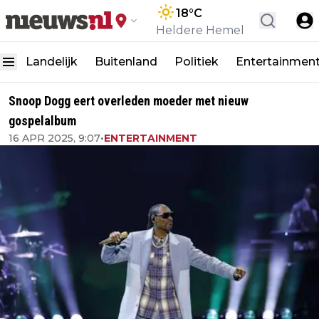
18
°C
Heldere Hemel
Landelijk
Buitenland
Politiek
Entertainmen
Snoop Dogg eert overleden moeder met nieuw
gospelalbum
16 APR 2025, 9:07
•
ENTERTAINMENT