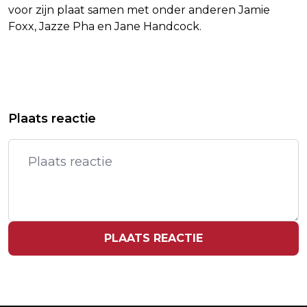
voor zijn plaat samen met onder anderen Jamie
Foxx, Jazze Pha en Jane Handcock.
Vorig artikel
Volgend artikel
THE WHO ZOU DRUMMER ZAK
RECORDAANTAL MELDINGEN
Plaats reactie
STARKEY NA 29 JAAR HEBBEN
GEVAARLIJKE COSMETICA EN
ONTSLAGEN
SPEELGOED IN EU
PLAATS REACTIE