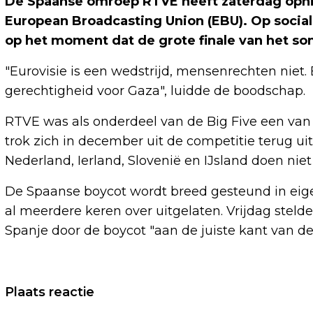
De Spaanse omroep RTVE heeft zaterdag opni
European Broadcasting Union (EBU). Op socia
op het moment dat de grote finale van het so
"Eurovisie is een wedstrijd, mensenrechten niet. 
gerechtigheid voor Gaza", luidde de boodschap.
RTVE was als onderdeel van de Big Five een van 
trok zich in december uit de competitie terug ui
Nederland, Ierland, Slovenië en IJsland doen nie
De Spaanse boycot wordt breed gesteund in eige
al meerdere keren over uitgelaten. Vrijdag steld
Spanje door de boycot "aan de juiste kant van de
Vorig artikel
Plaats reactie
CRISTIANO RONALDO VERLIEST MET AL