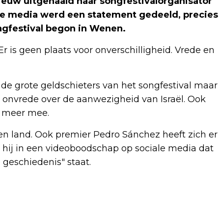
euw uitgehaald naar songfestivalorganisator
le media werd een statement gedeeld, precies
ngfestival begon in Wenen.
Er is geen plaats voor onverschilligheid. Vrede en
de grote geldschieters van het songfestival maar
t onvrede over de aanwezigheid van Israël. Ook
t meer mee.
n land. Ook premier Pedro Sánchez heeft zich er
e hij in een videoboodschap op sociale media dat
 geschiedenis" staat.
Volgend artikel
VOETBALLERS IRAN MAANDAG NAAR