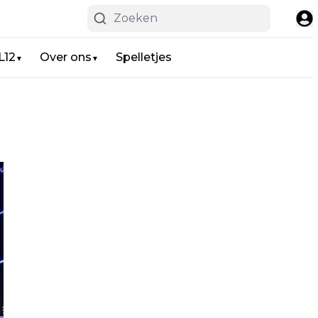
L12
Over ons
Spelletjes
▼
▼