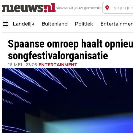
Nieuws uit jouw gemeente:
Landelijk
Buitenland
Politiek
Entertainmen
Spaanse omroep haalt opnieu
songfestivalorganisatie
16 MEI , 23:05
•
ENTERTAINMENT