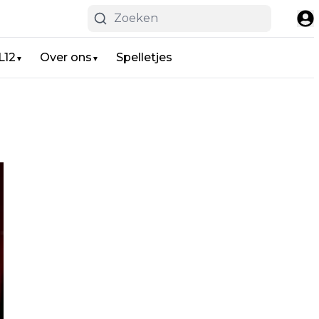
L12
Over ons
Spelletjes
▼
▼