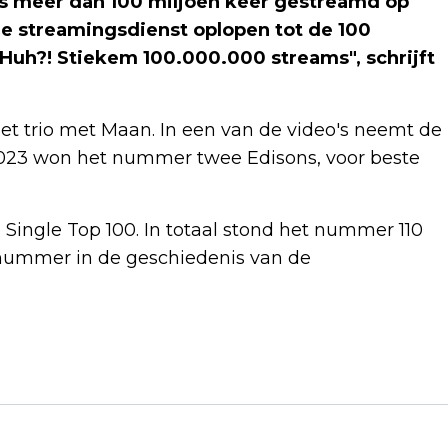
 meer dan 100 miljoen keer gestreamd op
de streamingsdienst oplopen tot de 100
 "Huh?! Stiekem 100.000.000 streams", schrijft
het trio met Maan. In een van de video's neemt de
2023 won het nummer twee Edisons, voor beste
ingle Top 100. In totaal stond het nummer 110
e nummer in de geschiedenis van de
Volgend artikel
VINGEGAARD VIEL AAN OMDAT
POGACAR DAT NIET DEED