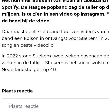
Het nummer Stiekem van Maan en Goldband is
Spotify. De Haagse popband zag de teller op 
miljoen, is te zien in een video op Instagram.
de band bij de video.
Daarnaast deelt Goldband foto's en video's van 
band een Edison in ontvangst voor Stiekem. In 
song en beste videoclip.
In 2022 stond Stiekem twee weken bovenaan de S
weken in de hitlijst. Stiekem is het succesvolst
Nederlandstalige Top 40.
Vorig artikel
Plaats reactie
RITZEGE IN TOUR VERBAAST
ARENSMAN, MANIER WAAROP VOELT