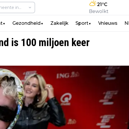
21
°C
Bewolkt
t
Gezondheid
Zakelijk
Sport
Vnieuws
N
▼
▼
▼
d is 100 miljoen keer