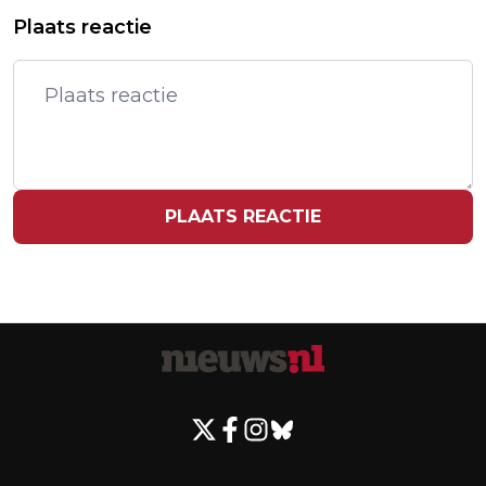
GEBLESSEERDE KEEPER TER STEGEN
BRITTEN GAAN SAMENWERKEN MET
Plaats reactie
KENT 'ZWARE UITDAGING' RICHTING
MICROSOFT OM DEEPFAKES OP TE
WK
SPOREN
PLAATS REACTIE