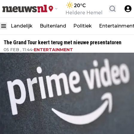
20
°C
Heldere Hemel
Landelijk
Buitenland
Politiek
Entertainmen
The Grand Tour keert terug met nieuwe presentatoren
05 FEB , 11:44
•
ENTERTAINMENT