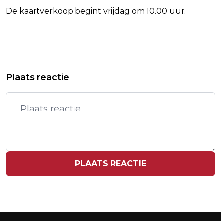
De kaartverkoop begint vrijdag om 10.00 uur.
Vorig artikel
Volgend artikel
NIEUWSGIERIGE BLIKKEN BIJ BEZOEK
IRAN: WEG NAAR MOGELIJK
Plaats reactie
MÁXIMA AAN DAKLOZENOPVANG
AKKOORD MET VS INGESLAGEN
PLAATS REACTIE