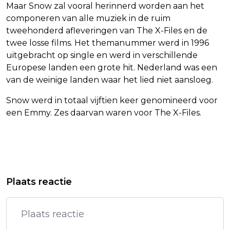
Maar Snow zal vooral herinnerd worden aan het
componeren van alle muziek in de ruim
tweehonderd afleveringen van The X-Files en de
twee losse films. Het themanummer werd in 1996
uitgebracht op single en werd in verschillende
Europese landen een grote hit. Nederland was een
van de weinige landen waar het lied niet aansloeg.
Snow werd in totaal vijftien keer genomineerd voor
een Emmy. Zes daarvan waren voor The X-Files.
Vorig artikel
Volgend artikel
TIENTALLEN ARRESTATIES BIJ
GEVAARLIJKE STOF VRIJGEKOMEN IN
Plaats reactie
PROTESTEN IN SERVIË
BORCULO, NL-ALERT VERSTUURD