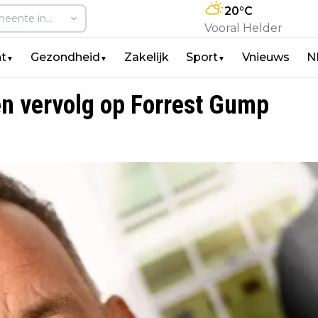
20
°C
Vooral Helder
t
Gezondheid
Zakelijk
Sport
Vnieuws
N
▼
▼
▼
een vervolg op Forrest Gump