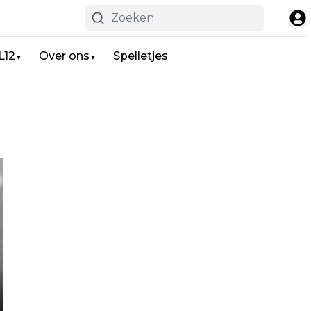
L12
Over ons
Spelletjes
▼
▼