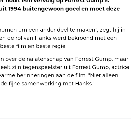
er nooit een vervolg op Forrest Gump is
 uit 1994 buitengewoon goed en moet deze
omen om een ander deel te maken", zegt hij in
een de rol van Hanks werd bekroond met een
beste film en beste regie.
ken over de nalatenschap van Forrest Gump, maar
eelt zijn tegenspeelster uit Forrest Gump, actrice
warme herinneringen aan de film. "Niet alleen
 de fijne samenwerking met Hanks."
Volgend artikel
AIR FRANCE-KLM DAALT OP
AFWACHTEND DAMRAK NA