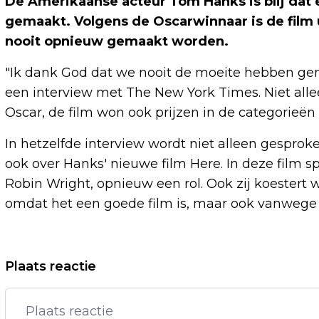
De Amerikaanse acteur Tom Hanks is blij dat 
gemaakt. Volgens de Oscarwinnaar is de film
nooit opnieuw gemaakt worden.
"Ik dank God dat we nooit de moeite hebben gen
een interview met The New York Times. Niet all
Oscar, de film won ook prijzen in de categorieën 
In hetzelfde interview wordt niet alleen gespro
ook over Hanks' nieuwe film Here. In deze film sp
Robin Wright, opnieuw een rol. Ook zij koestert 
omdat het een goede film is, maar ook vanwege
Vorig artikel
Plaats reactie
VASTE GAST RAYMOND MENS MAAKT
ZICH ZORGEN OVER VANDAAG INSIDE