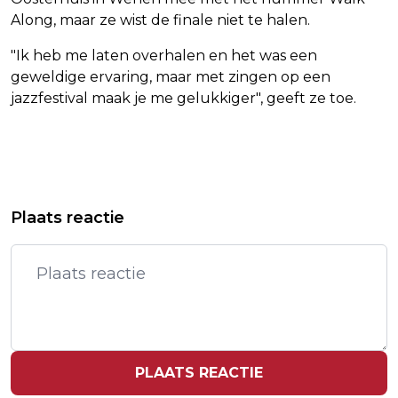
Along, maar ze wist de finale niet te halen.
"Ik heb me laten overhalen en het was een
geweldige ervaring, maar met zingen op een
jazzfestival maak je me gelukkiger", geeft ze toe.
Vorig artikel
Volgend artikel
DUIZENDEN BETOGERS EN VEEL
TRAMS IN DEN HAAG RIJDEN MET
Plaats reactie
POLITIE BIJ AFD-CONGRES IN
VERTRAGING DOOR DE VRIESKOU
DUITSLAND
PLAATS REACTIE