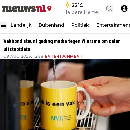
22
°C
Heldere Hemel
Landelijk
Buitenland
Politiek
Entertainmen
Vakbond steunt geding media tegen Wiersma om delen
uitstootdata
08 AUG 2025, 12:58
•
ENTERTAINMENT