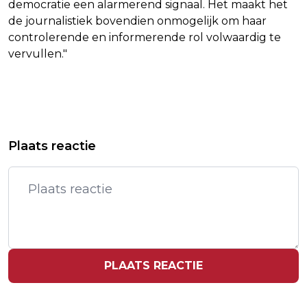
democratie een alarmerend signaal. Het maakt het
de journalistiek bovendien onmogelijk om haar
controlerende en informerende rol volwaardig te
vervullen."
Vorig artikel
Volgend artikel
SPELERS VITESSE VERSPREIDEN ZICH
INTRODUCTIEWEKEN STUDENTEN
Plaats reactie
IN AFWACHTING UITSPRAAK
NEMEN MAATREGELEN BIJ HITTE
PLAATS REACTIE