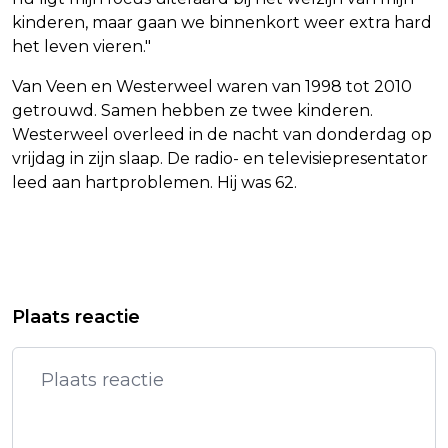
kinderen, maar gaan we binnenkort weer extra hard
het leven vieren."
Van Veen en Westerweel waren van 1998 tot 2010
getrouwd. Samen hebben ze twee kinderen.
Westerweel overleed in de nacht van donderdag op
vrijdag in zijn slaap. De radio- en televisiepresentator
leed aan hartproblemen. Hij was 62.
Vorig artikel
Volgend artikel
FLODDER-CAST: NIEUWE SERIE IS
HANDELSDEAL EU-VS IS 'CRUCIAAL'
Plaats reactie
HARDCORE FLODDER MET EIGEN
VOOR NEDERLAND, VINDT
VERHAAL
SJOERDSMA