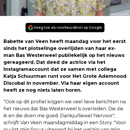
Voeg toe als voorkeursbron op Google
Babette van Veen heeft maandag voor het eerst
sinds het plotselinge overlijden van haar ex-
man Bas Westerweel publiekelijk op het nieuws
gereageerd. Dat deed de actrice via het
Instagramaccount dat ze samen met collega
Katja Schuurman runt voor Het Grote Ademnood
Discobal in november. Via haar eigen account
heeft ze nog niets laten horen.
"Ook op dit profiel krijgen we veel lieve berichten na
het nieuws dat Bas Westerweel is overleden. Die zie
ik en die doen me goed. Dankjulliewel hiervoor",
schrijft Van Veen maandagmiddag in een Story. "Voor
nu ligt mijn focus uiteraard bij het welzijn van mijn