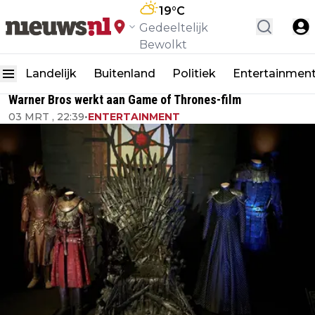
19
°C
Gedeeltelijk
Bewolkt
Landelijk
Buitenland
Politiek
Entertainmen
Warner Bros werkt aan Game of Thrones-film
03 MRT , 22:39
•
ENTERTAINMENT