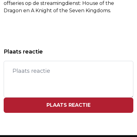
offseries op de streamingdienst: House of the
Dragon en A Knight of the Seven Kingdoms.
Vorig artikel
Volgend artikel
WALL STREET BEPERKT VERLIEZEN
IRAANSE AYATOLLAH KHAMENEI
Plaats reactie
NA BERICHT TRUMP BEGELEIDEN
WORDT BEGRAVEN IN THUISSTAD
TANKERS
MASHHAD
PLAATS REACTIE