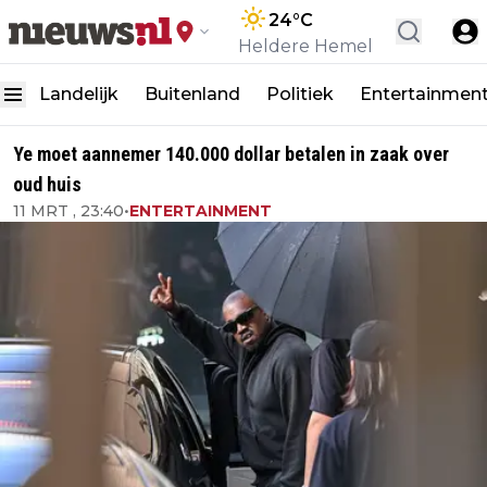
24
°C
Heldere Hemel
Landelijk
Buitenland
Politiek
Entertainmen
Ye moet aannemer 140.000 dollar betalen in zaak over
oud huis
11 MRT , 23:40
•
ENTERTAINMENT