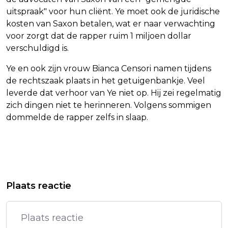
uitspraak" voor hun cliënt. Ye moet ook de juridische
kosten van Saxon betalen, wat er naar verwachting
voor zorgt dat de rapper ruim 1 miljoen dollar
verschuldigd is.
Ye en ook zijn vrouw Bianca Censori namen tijdens
de rechtszaak plaats in het getuigenbankje. Veel
leverde dat verhoor van Ye niet op. Hij zei regelmatig
zich dingen niet te herinneren. Volgens sommigen
dommelde de rapper zelfs in slaap.
Vorig artikel
Volgend artikel
BODØ/GLIMT BLIJFT VERRASSEN EN
VEEL ONDERNEMERS HEBBEN LAST
Plaats reactie
KLOPT SPORTING PORTUGAL RUIM
VAN HANDELSBELEID TRUMP, MELDT
RVO