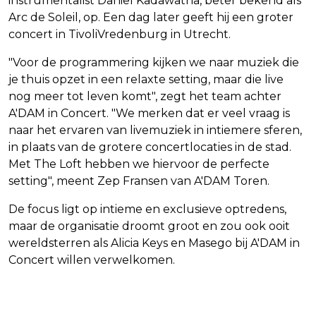
instrumentalist Daniel Kadawatha, beter bekend als
Arc de Soleil, op. Een dag later geeft hij een groter
concert in TivoliVredenburg in Utrecht.
"Voor de programmering kijken we naar muziek die
je thuis opzet in een relaxte setting, maar die live
nog meer tot leven komt", zegt het team achter
A'DAM in Concert. "We merken dat er veel vraag is
naar het ervaren van livemuziek in intiemere sferen,
in plaats van de grotere concertlocaties in de stad.
Met The Loft hebben we hiervoor de perfecte
setting", meent Zep Fransen van A'DAM Toren.
De focus ligt op intieme en exclusieve optredens,
maar de organisatie droomt groot en zou ook ooit
wereldsterren als Alicia Keys en Masego bij A'DAM in
Concert willen verwelkomen.