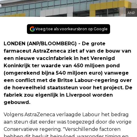
ANP
Voeg toe als voorkeursbron op Google
LONDEN (ANP/BLOOMBERG) - De grote
farmaceut AstraZeneca ziet af van de bouw van
een nieuwe vaccinfabriek in het Verenigd
Koninkrijk ter waarde van 450 miljoen pond
(omgerekend bijna 540 miljoen euro) vanwege
een conflict met de Britse Labour-regering over
de hoeveelheid staatssteun voor het project. De
fabriek zou eigenlijk in Liverpool worden
gebouwd.
Volgens AstraZeneca verlaagde Labour het bedrag
aan steun dat eerder was toegezegd door de vorige
Conservatieve regering. "Verschillende factoren
hebben dit besluit beïnvloed, waaronder timing en