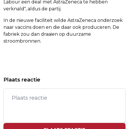
Labour een deal met AstraZeneca te hebben
verknald", aldus de partij.
In de nieuwe faciliteit wilde AstraZeneca onderzoek
naar vaccins doen en die daar ook produceren. De
fabriek zou dan draaien op duurzame
stroombronnen.
Vorig artikel
Volgend artikel
NOTTINGHAM FOREST WALST OVER
ASTRAZENECA SCHRAPT BRITSE
Plaats reactie
BRIGHTON HEEN
VACCINFABRIEK NA GEDOE STEUN
OVERHEID