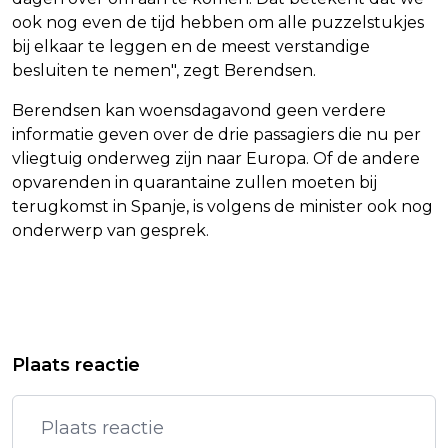
ook nog even de tijd hebben om alle puzzelstukjes
bij elkaar te leggen en de meest verstandige
besluiten te nemen", zegt Berendsen.
Berendsen kan woensdagavond geen verdere
informatie geven over de drie passagiers die nu per
vliegtuig onderweg zijn naar Europa. Of de andere
opvarenden in quarantaine zullen moeten bij
terugkomst in Spanje, is volgens de minister ook nog
onderwerp van gesprek.
Vorig artikel
Volgend artikel
AMBASSADEUR VS: HOGERE
BERENDSEN OVERLEGT MET WHO EN
Plaats reactie
AUTOHEFFING ALS EU DEAL NIET
SPANJE OVER VERDERE STAPPEN
BEKRACHTIGT
HONDIUS