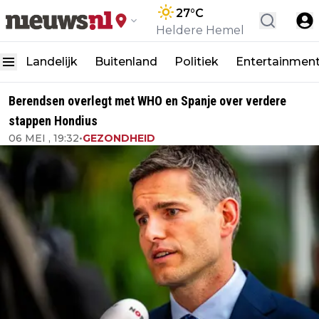
27
°C
Heldere Hemel
Landelijk
Buitenland
Politiek
Entertainmen
Berendsen overlegt met WHO en Spanje over verdere
stappen Hondius
06 MEI , 19:32
•
GEZONDHEID